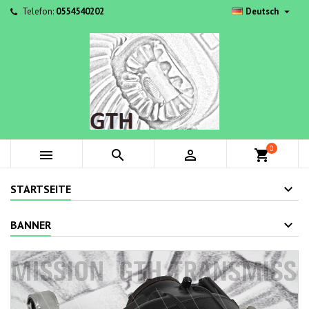

Telefon:
0554540202
Deutsch
0



shopping_cart
STARTSEITE
BANNER