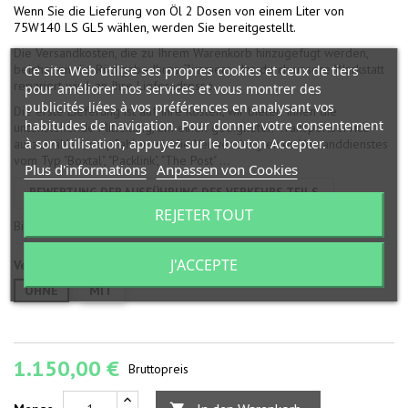
Wenn Sie die Lieferung von Öl 2 Dosen von einem Liter von
75W140 LS GL5 wählen, werden Sie bereitgestellt.
Die Versandkosten, die zu Ihrem Warenkorb hinzugefügt werden,
beinhalten die Rückgabe Ihres Zimmers, das durch unsere Werkstatt
Ce site Web utilise ses propres cookies et ceux de tiers
repariert wird, an Ihre Lieferadresse.
pour améliorer nos services et vous montrer des
publicités liées à vos préférences en analysant vos
Die erste Lieferung ist auf Ihre Kosten, wir bieten Ihnen die
habitudes de navigation. Pour donner votre consentement
untenstehende Mitteilung, um einen geeigneten Transportservice
à son utilisation, appuyez sur le bouton Accepter.
auszuwählen, empfehlen wir die Verwendung eines Versanddienstes
vom Typ "Boxtal", "Packlink", "The Post" ...
Plus d'informations
Anpassen von Cookies
BEWERTUNG DER AUSFÜHRUNG DES VERKEHRS TEILS
REJETER TOUT
Bild vergrößern
J'ACCEPTE
Versorgung mit Öl
OHNE
MIT
1.150,00 €
Bruttopreis