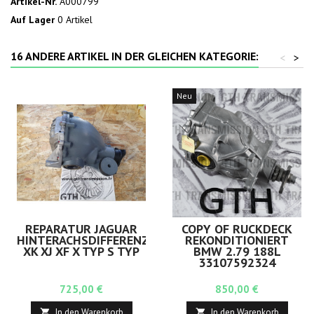
Artikel-Nr.
A000799
Auf Lager
0 Artikel
16 ANDERE ARTIKEL IN DER GLEICHEN KATEGORIE:
<
>
Neu
REPARATUR JAGUAR
COPY OF RÜCKDECK
HINTERACHSDIFFERENZIAL
REKONDITIONIERT
XK XJ XF X TYP S TYP
BMW 2.79 188L
33107592324
Preis
Preis
725,00 €
850,00 €
In den Warenkorb
In den Warenkorb

