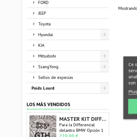
FORD
Mostrando 
JEEP
Toyota
Hyundai
KIA
Mitsubishi
Ce s
SsangYong
serv
anal
Sellos de especias
son 
Poids Lourd
Plus
LOS MÁS VENDIDOS
MASTER KIT DIFFERENCIAL DELANTRO BMW
Para la Differencial
delantro BMW Opción 1
Precio
Kit maestro que incluye
220,00 €