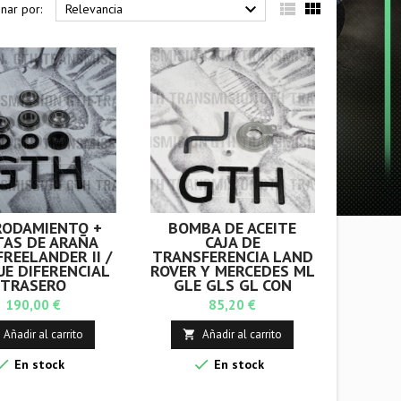



nar por:
Relevancia
RODAMIENTO +
BOMBA DE ACEITE
TAS DE ARAÑA
CAJA DE
FREELANDER II /
TRANSFERENCIA LAND
E DIFERENCIAL
ROVER Y MERCEDES ML
TRASERO
GLE GLS GL CON
PAQUETE OFF-ROAD
Precio
Precio
190,00 €
85,20 €
Añadir al carrito
Añadir al carrito



En stock
En stock