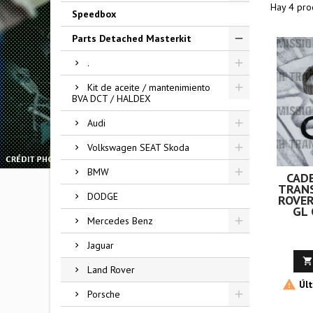
Hay 4 pro
Speedbox
Parts Detached Masterkit
.
Kit de aceite / mantenimiento
BVA DCT / HALDEX
Audi
Volkswagen SEAT Skoda
BMW
CADE
TRAN
DODGE
ROVER
GL 
Mercedes Benz
Jaguar

Land Rover

Últ
Porsche