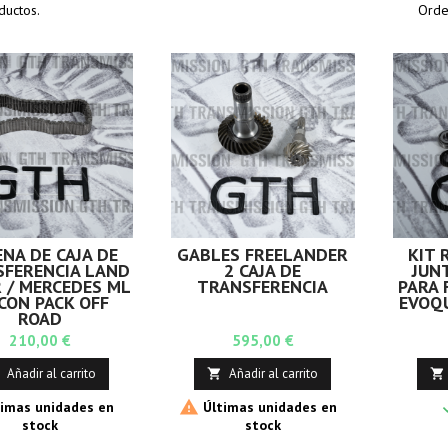
ductos.
Orde
NA DE CAJA DE
GABLES FREELANDER
KIT 
SFERENCIA LAND
2 CAJA DE
JUN
 / MERCEDES ML
TRANSFERENCIA
PARA 
CON PACK OFF
EVOQU
ROAD
Precio
Precio
210,00 €
595,00 €
Añadir al carrito
Añadir al carrito



imas unidades en
Últimas unidades en
stock
stock