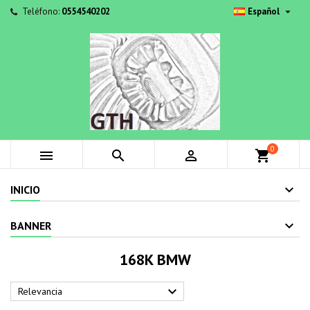

Teléfono:
0554540202
Español
0



shopping_cart
INICIO
BANNER
168K BMW

Relevancia