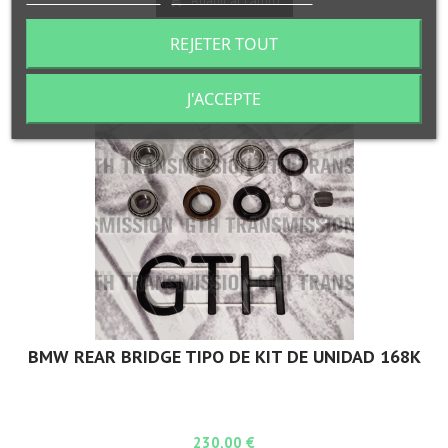
Añadir al carrito


En stock
REJETER TOUT
J'ACCEPTE
BMW REAR BRIDGE TIPO DE KIT DE UNIDAD 168K
Precio
230,00 €