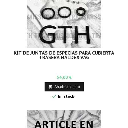
KIT DE JUNTAS DE ESPECIAS PARA CUBIERTA
TRASERA HALDEX VAG
Precio
54,00 €
Añadir al carrito


En stock