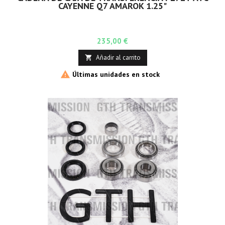
CAYENNE Q7 AMAROK 1.25"
Precio
235,00 €
Añadir al carrito


Últimas unidades en stock