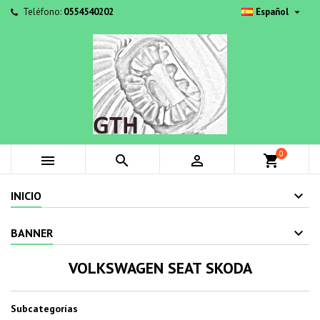

Teléfono:
0554540202
Español
0



shopping_cart
INICIO
BANNER
VOLKSWAGEN SEAT SKODA
Subcategorías