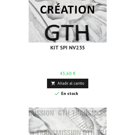
KIT SPI NV235
Precio
45,60 €
Añadir al carrito


En stock