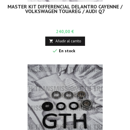
MASTER KIT DIFFERENCIAL DELANTRO CAYENNE /
VOLKSWAGEN TOUAREG / AUDI Q7
Precio
240,00 €
Añadir al carrito


En stock