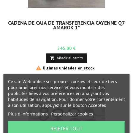
CADENA DE CAJA DE TRANSFERENCIA CAYENNE Q7
AMAROK 1"
Precio
245,00 €
Añadir al carrito


Últimas unidades en stock
Ce site Web utilise ses propres cookies et ceux de tiers
pour améliorer nos services et vous montrer des
publicités liées à vos préférences en analysant vos
habitudes de navigation. Pour donner votre consentement
à son utilisation, appuyez sur le bouton Accepter.
Plus d'informations
Personalizar cookies
REJETER TOUT