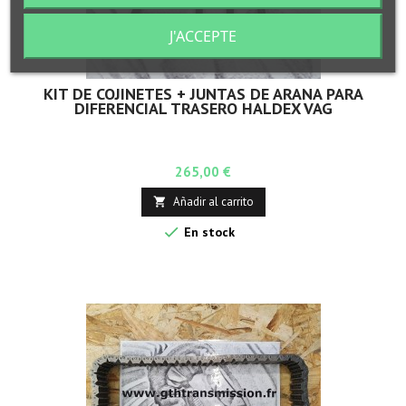
J'ACCEPTE
KIT DE COJINETES + JUNTAS DE ARAÑA PARA
DIFERENCIAL TRASERO HALDEX VAG
Precio
265,00 €
Añadir al carrito


En stock