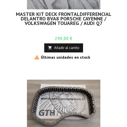
MASTER KIT DECK FRONTALDIFFERENCIAL
DELANTRO BVA8 PORSCHE CAYENNE /
VOLKSWAGEN TOUAREG / AUDI Q7
Precio
290,00 €
Añadir al carrito


Últimas unidades en stock