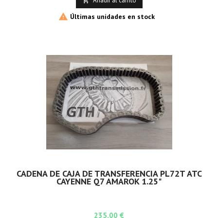
Añadir al carrito


Últimas unidades en stock
CADENA DE CAJA DE TRANSFERENCIA PL72T ATC
CAYENNE Q7 AMAROK 1.25"
Precio
235,00 €