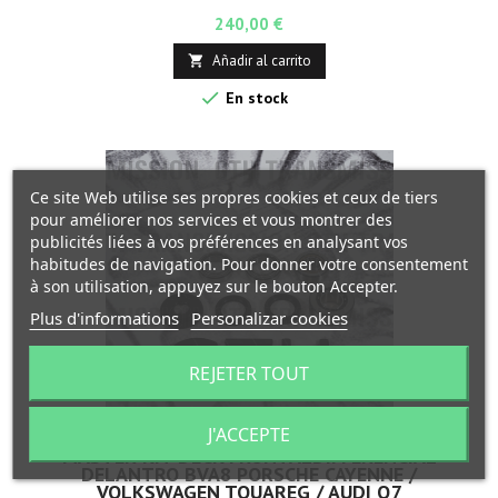
Precio
240,00 €
Añadir al carrito


En stock
Ce site Web utilise ses propres cookies et ceux de tiers
pour améliorer nos services et vous montrer des
publicités liées à vos préférences en analysant vos
habitudes de navigation. Pour donner votre consentement
à son utilisation, appuyez sur le bouton Accepter.
Plus d'informations
Personalizar cookies
REJETER TOUT
J'ACCEPTE
MASTER KIT DECK FRONTALDIFFERENCIAL
DELANTRO BVA8 PORSCHE CAYENNE /
VOLKSWAGEN TOUAREG / AUDI Q7