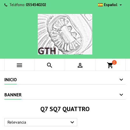

Teléfono:
0554540202
Español
0



shopping_cart
INICIO
BANNER
Q7 SQ7 QUATTRO

Relevancia