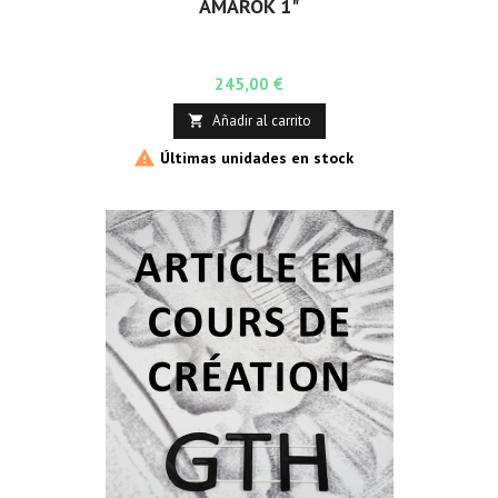
AMAROK 1"
Precio
245,00 €
Añadir al carrito


Últimas unidades en stock