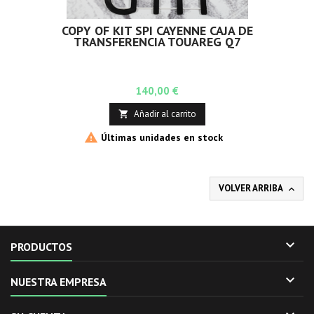
COPY OF KIT SPI CAYENNE CAJA DE
TRANSFERENCIA TOUAREG Q7
Precio
140,00 €
Añadir al carrito


Últimas unidades en stock
VOLVER ARRIBA


PRODUCTOS

NUESTRA EMPRESA