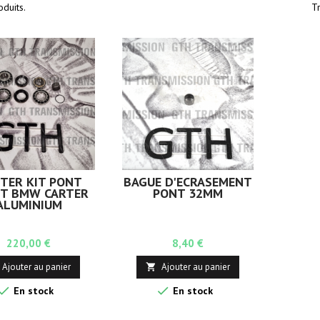
oduits.
Tr
TER KIT PONT
BAGUE D'ÉCRASEMENT
T BMW CARTER
PONT 32MM
ALUMINIUM
Prix
Prix
220,00 €
8,40 €
Ajouter au panier
Ajouter au panier



En stock
En stock