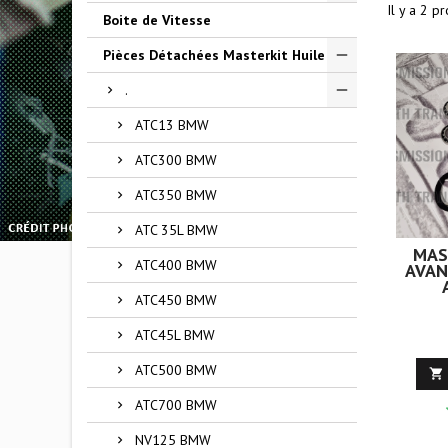
Il y a 2 pr
Boite de Vitesse
Pièces Détachées Masterkit Huile
.
ATC13 BMW
ATC300 BMW
ATC350 BMW
ATC 35L BMW
MAS
ATC400 BMW
AVAN
ATC450 BMW
ATC45L BMW
ATC500 BMW

ATC700 BMW
NV125 BMW