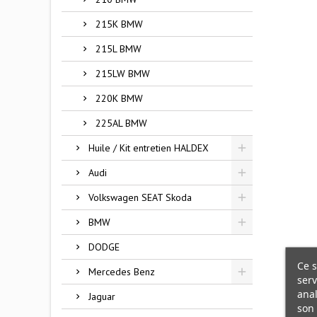
215K BMW
215L BMW
215LW BMW
220K BMW
225AL BMW
Huile / Kit entretien HALDEX
Audi
Volkswagen SEAT Skoda
BMW
DODGE
Ce s
Mercedes Benz
serv
anal
Jaguar
son 